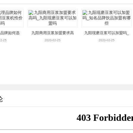
理品牌如何选
九阳商用豆浆加盟要求高
九阳现磨豆浆可以加盟吗_
豆浆机性价比
吗_九阳现磨豆浆可以加盟
知名品牌饮品加盟有哪些
2-25
2020-02-25
2020-02-25
吗
吗
论