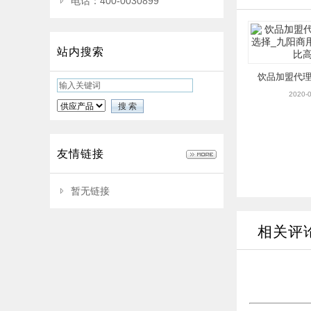
电话：400-0030899
站内搜索
饮品加盟代
择_九阳商用
2020-0
高
友情链接
暂无链接
相关评