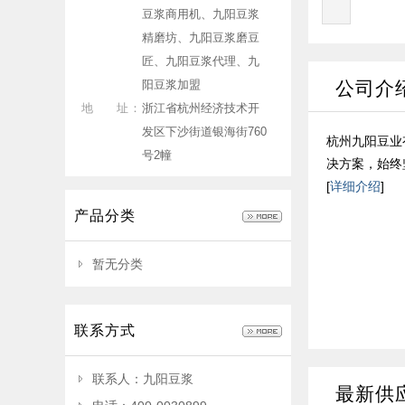
豆浆商用机、九阳豆浆
精磨坊、九阳豆浆磨豆
匠、九阳豆浆代理、九
阳豆浆加盟
公司介
地 址：
浙江省杭州经济技术开
发区下沙街道银海街760
杭州九阳豆业
号2幢
决方案，始终
[
详细介绍
]
产品分类
暂无分类
联系方式
联系人：九阳豆浆
最新供