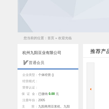
您当前的位置：
首页
» 欢迎光临
推荐产
杭州九阳豆业有限公司
普通会员
企业类型：
个体经营 ()
经营模式：
荣誉认证：
保 证 金：
已缴纳
0.00
元
注册年份：
2005
主 营：
九阳商用豆浆机、九阳