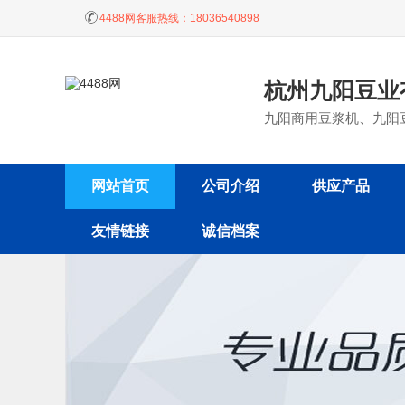
4488网客服热线：
18036540898
杭州九阳豆业
九阳商用豆浆机、九阳
网站首页
公司介绍
供应产品
友情链接
诚信档案